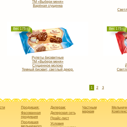
ТМ «Выбери меня»
Варёная сгущенка
Светл
Вес 175 г.
Вес 175 г.
Рулеты бисквитные
ТМ «Выбери меня»
Сгущенное молоко
Темный бисквит, светлый декор.
Светл
1
2
3
сти
Продукция:
Дилерам:
Частным
Мельнич
маркам
Комплекс
Фасованная
Дилерская сеть
продукция
Прайс-лист
Продукция
Условия
мельничного